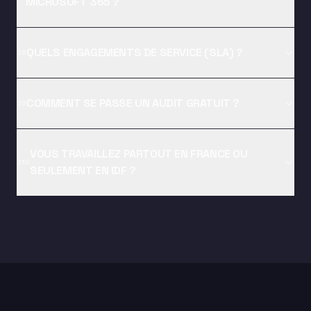
MICROSOFT 365 ?
QUELS ENGAGEMENTS DE SERVICE (SLA) ?
08
COMMENT SE PASSE UN AUDIT GRATUIT ?
09
VOUS TRAVAILLEZ PARTOUT EN FRANCE OU
010
SEULEMENT EN IDF ?