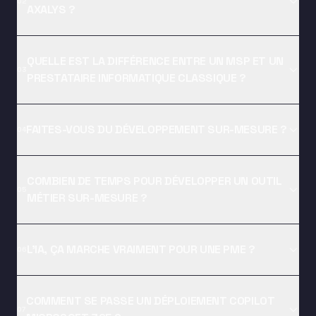
02
AXALYS ?
QUELLE EST LA DIFFÉRENCE ENTRE UN MSP ET UN
03
PRESTATAIRE INFORMATIQUE CLASSIQUE ?
FAITES-VOUS DU DÉVELOPPEMENT SUR-MESURE ?
04
COMBIEN DE TEMPS POUR DÉVELOPPER UN OUTIL
05
MÉTIER SUR-MESURE ?
L'IA, ÇA MARCHE VRAIMENT POUR UNE PME ?
06
COMMENT SE PASSE UN DÉPLOIEMENT COPILOT
07