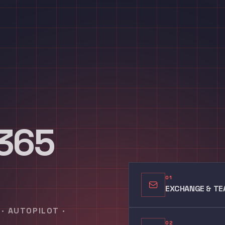
365
01
EXCHANGE & T
· AUTOPILOT ·
02