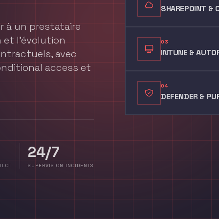
SHAREPOINT & 
r à un prestataire
n et l'évolution
03
ntractuels, avec
INTUNE & AUTO
onditional access et
04
DEFENDER & PU
24/7
ILOT
SUPERVISION INCIDENTS